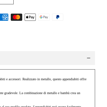
iti e accessori. Realizzato in metallo, questo appendiabiti offre
mente gradevole. La combinazione di metallo e bambù crea un
e al suo profilo snodato, l'appendiabiti può essere facilmente