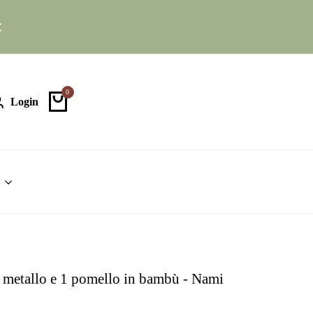
ertura:
Lun-Ven: 9:00 - 18:30 Sab: 8:30 - 12:30
Hai bisogno
d'aiuto?
📞 328 588 3691
0
Login
n metallo e 1 pomello in bambù - Nami