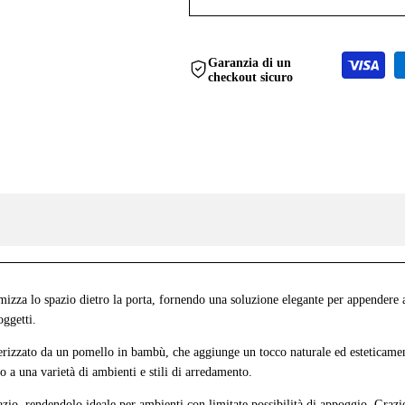
product
product
Garanzia di un
checkout sicuro
}}"
}}"
mizza lo spazio dietro la porta, fornendo una soluzione elegante per appendere ab
oggetti.
tterizzato da un pomello in bambù, che aggiunge un tocco naturale ed estetica
o a una varietà di ambienti e stili di arredamento.
azio, rendendolo ideale per ambienti con limitate possibilità di appoggio. Grazi