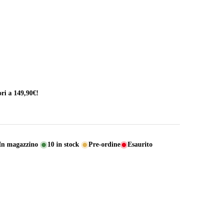
ri a 149,90€!
In magazzino
10
in stock
Pre-ordine
Esaurito