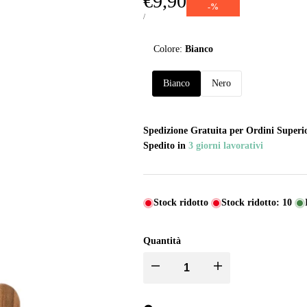
Prezzo
€9,90
-
%
di
PREZZO
PER
/
UNITARIO
vendita
Colore:
Bianco
Bianco
Nero
Spedizione Gratuita per Ordini Superio
Spedito in
3 giorni lavorativi
Stock ridotto
Stock ridotto:
10
Quantità
I18n
I18n
Error:
Error: