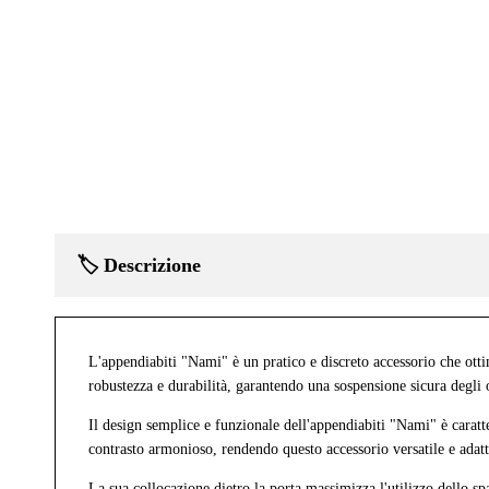
🏷️ Descrizione
L'appendiabiti "Nami" è un pratico e discreto accessorio che otti
robustezza e durabilità, garantendo una sospensione sicura degli 
Il design semplice e funzionale dell'appendiabiti "Nami" è cara
contrasto armonioso, rendendo questo accessorio versatile e adatt
La sua collocazione dietro la porta massimizza l'utilizzo dello sp