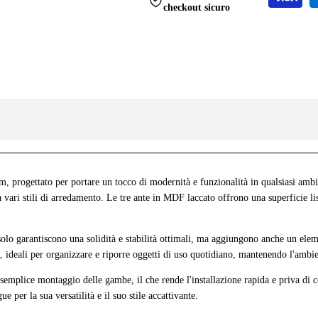
}}"
}}"
checkout sicuro
progettato per portare un tocco di modernità e funzionalità in qualsiasi ambient
i a vari stili di arredamento. Le tre ante in MDF laccato offrono una superficie l
lo garantiscono una solidità e stabilità ottimali, ma aggiungono anche un eleme
ni, ideali per organizzare e riporre oggetti di uso quotidiano, mantenendo l'ambi
semplice montaggio delle gambe, il che rende l'installazione rapida e priva di c
 per la sua versatilità e il suo stile accattivante.