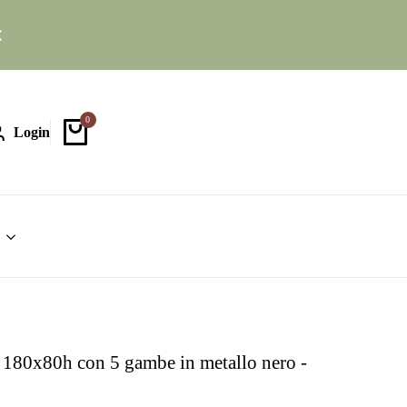
ertura:
Lun-Ven: 9:00 - 18:30 Sab: 8:30 - 12:30
Hai bisogno
d'aiuto?
📞 328 588 3691
0
Login
e 180x80h con 5 gambe in metallo nero -