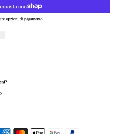
tre opzioni di pagamento
oni?
ro