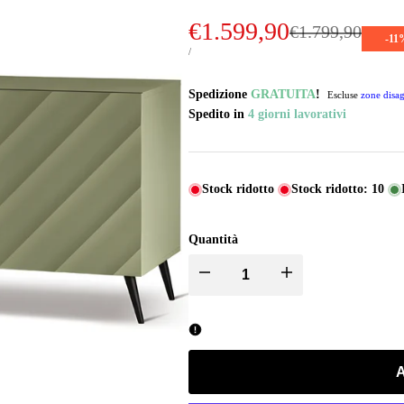
Prezzo
€1.599,90
Prezzo
€1.799,90
-
11
di
PREZZO
PER
/
UNITARIO
vendita
Spedizione
GRATUITA
!
Escluse
zone disag
Spedito in
4 giorni lavorativi
Stock ridotto
Stock ridotto:
10
Quantità
I18n
I18n
Error:
Error:
Missing
Missing
A
interpolation
interpolation