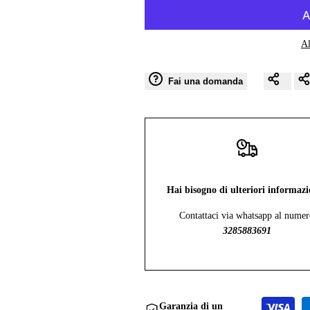
value
value
Al
"product"
"product"
Fai una domanda
for
for
"Diminuire
"Aumentare
la
la
quantità
quantità
Hai bisogno di ulteriori informazi
Contattaci via whatsapp al nume
per
per
3285883691
{{
{{
product
product
Garanzia di un